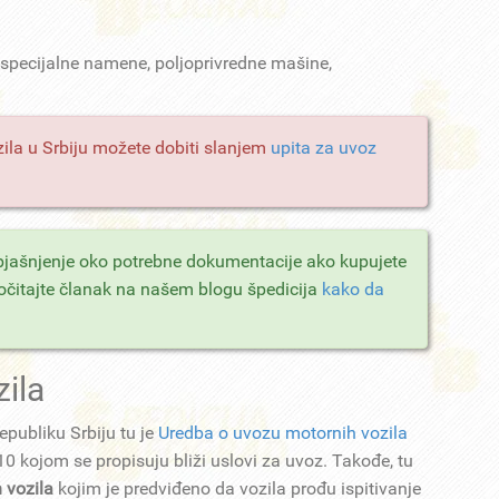
a specijalne namene, poljoprivredne mašine,
ila u Srbiju možete dobiti slanjem
upita za uvoz
objašnjenje oko potrebne dokumentacije ako kupujete
pročitajte članak na našem blogu špedicija
kako da
zila
epubliku Srbiju tu je
Uredba o uvozu motornih vozila
 kojom se propisuju bliži uslovi za uvoz. Takođe, tu
h vozila
kojim je predviđeno da vozila prođu ispitivanje