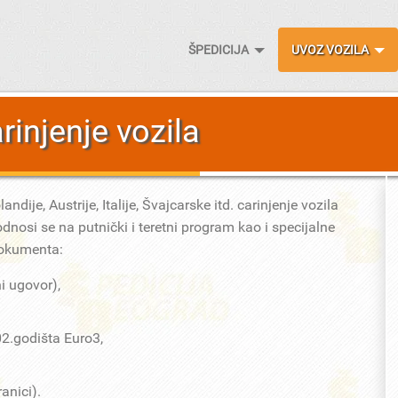
ŠPEDICIJA
UVOZ VOZILA
rinjenje vozila
dije, Austrije, Italije, Švajcarske itd. carinjenje vozila
dnosi se na putnički i teretni program kao i specijalne
dokumenta:
i ugovor),
02.godišta Euro3,
anici).