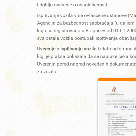
i dobiju uverenje o usaglašenosti.
Ispitivanje vozila vrše ovlašćene ustanove (M
Agencija za bezbednost saobraćaja (u daljem te
koja su registrovana u EU počev od 01.01.2002
sva ostala vozila postupak ispitivanja obavljaj
Uverenje o ispitivanju vozila
izdato od strane 
koji je praksa pokazala da se najduže čeka kod
Uverenja pored napred navedenih dokumenata p
za vozilo.