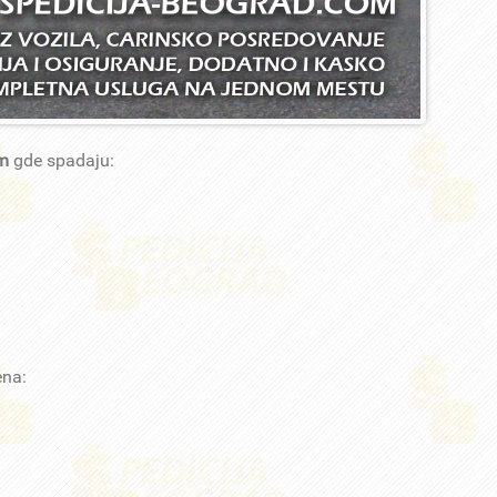
am
gde spadaju:
ena: