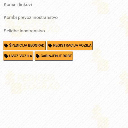
Korisni linkovi
Kombi prevoz inostranstvo
Selidbe inostranstvo
ŠPEDICIJA BEOGRAD
REGISTRACIJA VOZILA
UVOZ VOZILA
CARINJENJE ROBE