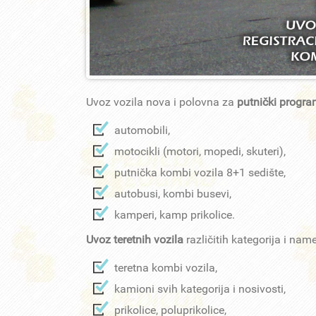
Uvoz vozila nova i polovna za
putnički progr
automobili,
motocikli (motori, mopedi, skuteri),
putnička kombi vozila 8+1 sedište,
autobusi, kombi busevi,
kamperi, kamp prikolice.
Uvoz teretnih vozila
različitih kategorija i nam
teretna kombi vozila,
kamioni svih kategorija i nosivosti,
prikolice, poluprikolice,