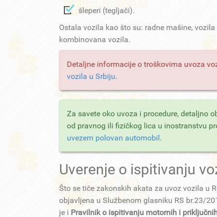
šleperi (tegljači).
Ostala vozila kao što su: radne mašine, vozil
kombinovana vozila.
Detaljne informacije o troškovima uvoza voz
vozila u Srbiju
.
Za savete oko uvoza i procedure, detaljno 
od pravnog ili fizičkog lica u inostranstvu 
uvezem polovan automobil
.
Uverenje o ispitivanju vo
Što se tiče zakonskih akata za uvoz vozila u R
objavljena u Službenom glasniku RS br.23/2010
je i
Pravilnik o ispitivanju motornih i priključni