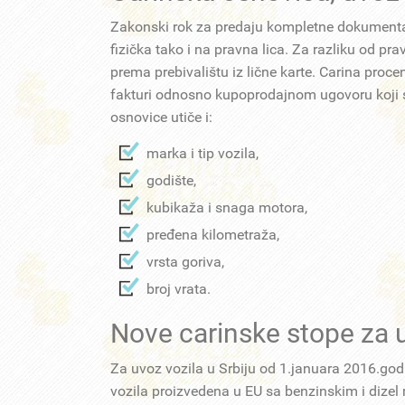
Zakonski rok za predaju kompletne dokumentaci
fizička tako i na pravna lica. Za razliku od prav
prema prebivalištu iz lične karte. Carina proc
fakturi odnosno kupoprodajnom ugovoru koji s
osnovice utiče i:
marka i tip vozila,
godište,
kubikaža i snaga motora,
pređena kilometraža,
vrsta goriva,
broj vrata.
Nove carinske stope za u
Za uvoz vozila u Srbiju od 1.januara 2016.godi
vozila proizvedena u EU sa benzinskim i dizel