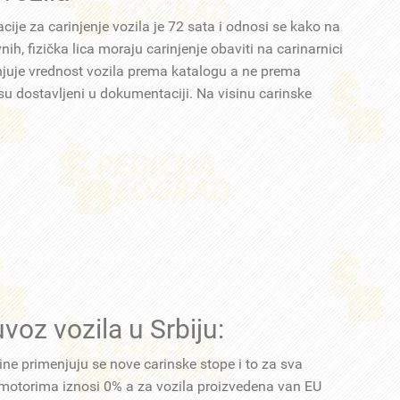
je za carinjenje vozila je 72 sata i odnosi se kako na
nih, fizička lica moraju carinjenje obaviti na carinarnici
enjuje vrednost vozila prema katalogu a ne prema
u dostavljeni u dokumentaciji. Na visinu carinske
voz vozila u Srbiju:
ne primenjuju se nove carinske stope i to za sva
 motorima iznosi 0% a za vozila proizvedena van EU