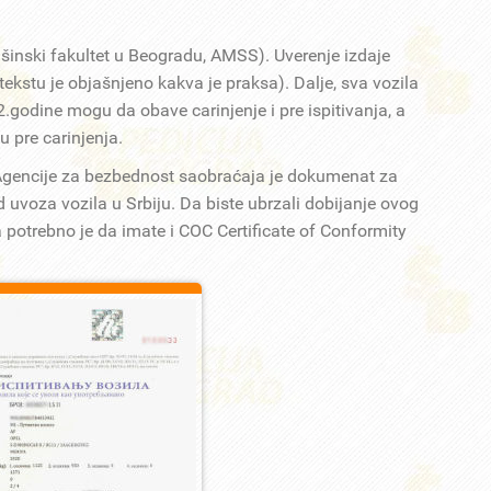
ašinski fakultet u Beogradu, AMSS). Uverenje izdaje
kstu je objašnjeno kakva je praksa). Dalje, sva vozila
.godine mogu da obave carinjenje i pre ispitivanja, a
u pre carinjenja.
Agencije za bezbednost saobraćaja je dokumenat za
 uvoza vozila u Srbiju. Da biste ubrzali dobijanje ovog
otrebno je da imate i COC Certificate of Conformity