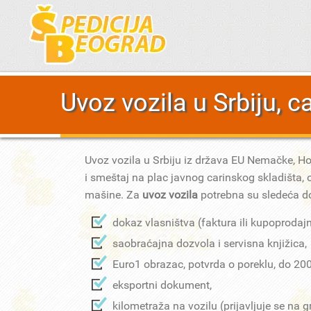
Uvoz vozila u Srbiju, ca
Uvoz vozila u Srbiju iz država EU Nemačke, Holan
i smeštaj na plac javnog carinskog skladišta, o
mašine. Za
uvoz vozila
potrebna su sledeća 
dokaz vlasništva (faktura ili kupoprodajn
saobraćajna dozvola i servisna knjižica,
Euro1 obrazac, potvrda o poreklu, do 20
eksportni dokument,
kilometraža na vozilu (prijavljuje se na gr